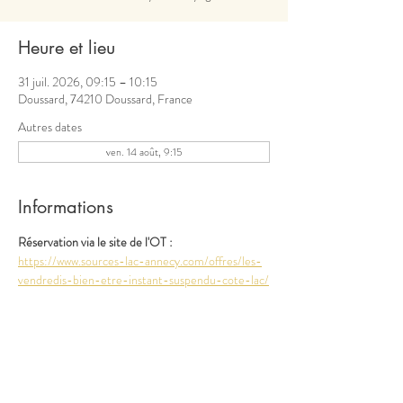
Heure et lieu
31 juil. 2026, 09:15 – 10:15
Doussard, 74210 Doussard, France
Autres dates
ven. 14 août, 9:15
Informations
Réservation via le site de l'OT : 
https://www.sources-lac-annecy.com/offres/les-
vendredis-bien-etre-instant-suspendu-cote-lac/
Partager cet événement