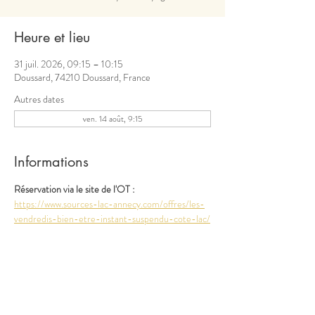
Heure et lieu
31 juil. 2026, 09:15 – 10:15
Doussard, 74210 Doussard, France
Autres dates
ven. 14 août, 9:15
Informations
Réservation via le site de l'OT : 
https://www.sources-lac-annecy.com/offres/les-
vendredis-bien-etre-instant-suspendu-cote-lac/
Partager cet événement