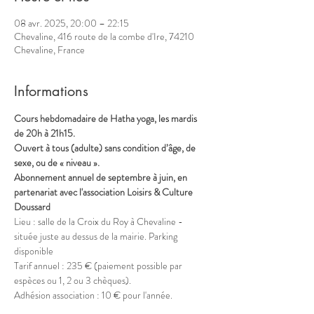
08 avr. 2025, 20:00 – 22:15
Chevaline, 416 route de la combe d'Ire, 74210
Chevaline, France
Informations
Cours hebdomadaire de Hatha yoga, les mardis 
de 20h à 21h15.
Ouvert à tous (adulte) sans condition d’âge, de 
sexe, ou de « niveau ».
Abonnement annuel de septembre à juin, en 
partenariat avec l'association Loisirs & Culture 
Doussard
Lieu : salle de la Croix du Roy à Chevaline - 
située juste au dessus de la mairie. Parking 
disponible
Tarif annuel : 235 € (paiement possible par 
espèces ou 1, 2 ou 3 chèques).
Adhésion association : 10 € pour l'année.