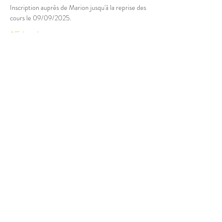
Inscription auprès de Marion jusqu'à la reprise des 
cours le 09/09/2025.
Afficher plus
Partager cet événement
© 2025 Marion Boucher.
Graphisme : Lisa Mandereau.
Photos : Antoine Thiébaut, Paul
Humbert, France Jolivet, Rémi
Portier
Vidéos : Antoine Thiébaut
Mentions légales