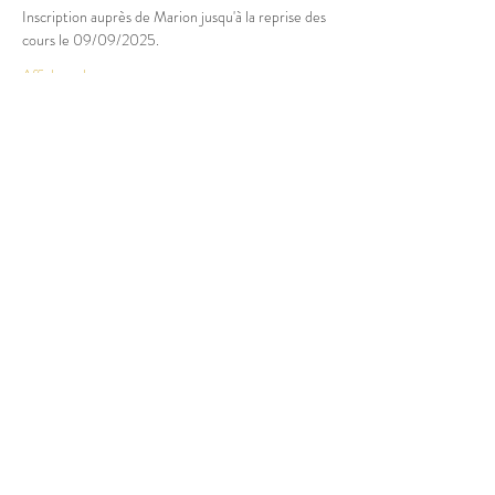
Inscription auprès de Marion jusqu'à la reprise des 
cours le 09/09/2025.
Afficher plus
Partager cet événement
© 2025 Marion Boucher.
Graphisme : Lisa Mandereau.
Photos : Antoine Thiébaut, Paul
Humbert, France Jolivet, Rémi
Portier
Vidéos : Antoine Thiébaut
Mentions légales