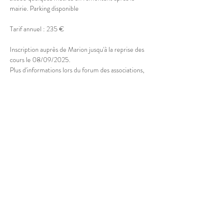
mairie. Parking disponible
Tarif annuel : 235 €
Inscription auprès de Marion jusqu'à la reprise des 
cours le 08/09/2025.
Plus d'informations lors du forum des associations, 
le samedi 05/09 à la Maison des Associations de 
Doussard
Partager cet événement
© 2025 Marion Boucher.
Graphisme : Lisa Mandereau.