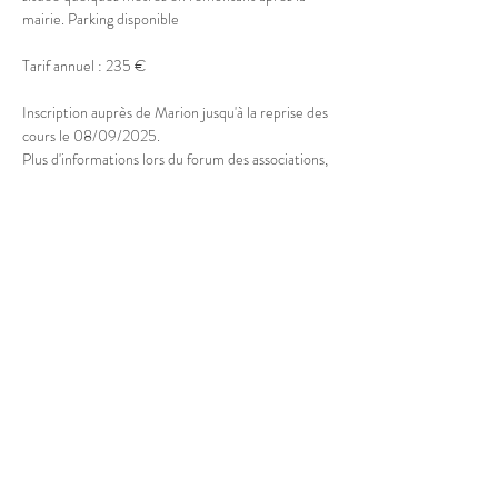
mairie. Parking disponible
Tarif annuel : 235 €
Inscription auprès de Marion jusqu'à la reprise des 
cours le 08/09/2025.
Plus d'informations lors du forum des associations, 
le samedi 05/09 à la Maison des Associations de 
Doussard
Partager cet événement
© 2025 Marion Boucher.
Graphisme : Lisa Mandereau.