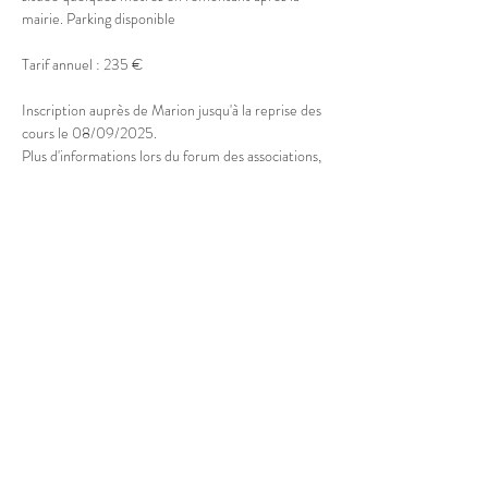
mairie. Parking disponible
Tarif annuel : 235 €
Inscription auprès de Marion jusqu'à la reprise des 
cours le 08/09/2025.
Plus d'informations lors du forum des associations, 
le samedi 05/09 à la Maison des Associations de 
Doussard
Partager cet événement
© 2025 Marion Boucher.
Graphisme : Lisa Mandereau.