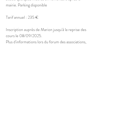
mairie. Parking disponible
Tarif annuel : 235 €
Inscription auprès de Marion jusqu'à la reprise des 
cours le 08/09/2025.
Plus d'informations lors du forum des associations, 
le samedi 05/09 à la Maison des Associations de 
Doussard
Partager cet événement
© 2025 Marion Boucher.
Graphisme : Lisa Mandereau.