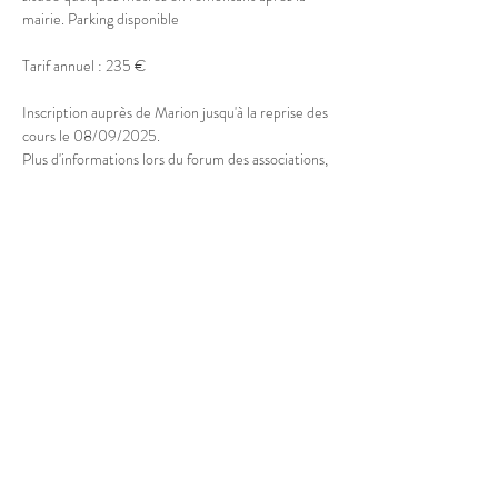
mairie. Parking disponible
Tarif annuel : 235 €
Inscription auprès de Marion jusqu'à la reprise des 
cours le 08/09/2025.
Plus d'informations lors du forum des associations, 
le samedi 05/09 à la Maison des Associations de 
Doussard
Partager cet événement
© 2025 Marion Boucher.
Graphisme : Lisa Mandereau.