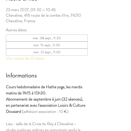
23 mars 2027, 09:30 – 10:45
Chevaline, 416 route de la combe d'Ire, 74210
Chevaline, France
Autres dates
mar. 08 sept., 9:30
mar. 15 sept., 9:30
mar. 22 sept., 9:30
Voir toutes les 32 dates
Informations
Cours hebdomadaire de Hatha yoga, les mardis 
matins de 9h15 à 10h30.
Abonnement de septembre à juin (32 séances), 
en partenariat avec l'association Loisirs & Culture 
Doussard 
(adhésion association : 10 €) 
Lieu : salle de la Croix du Roy à Chevaline - 
située quelques mètres en remontant après la 