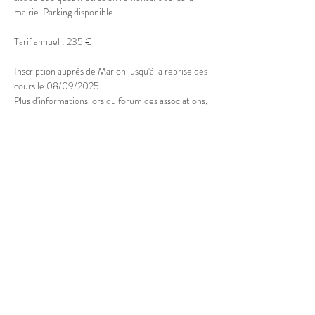
mairie. Parking disponible
Tarif annuel : 235 €
Inscription auprès de Marion jusqu'à la reprise des 
cours le 08/09/2025.
Plus d'informations lors du forum des associations, 
le samedi 05/09 à la Maison des Associations de 
Doussard
Partager cet événement
© 2025 Marion Boucher.
Graphisme : Lisa Mandereau.