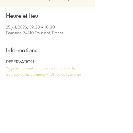
Heure et lieu
25 juil. 2025, 09:30 – 10:30
Doussard, 74210 Doussard, France
Informations
RESERVATION 
: 
Yoga et moment de détente au bord du lac | 
Sources du lac d'Annecy - Office de tourisme
Partager cet événement