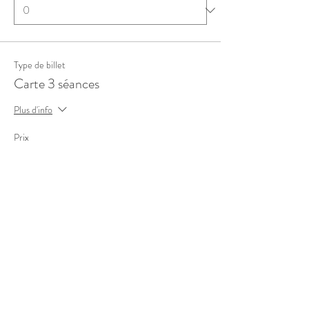
Type de billet
Carte 3 séances
Plus d'info
Prix
27,00 €
Quantité
Total
0,00 €
Passer la commande