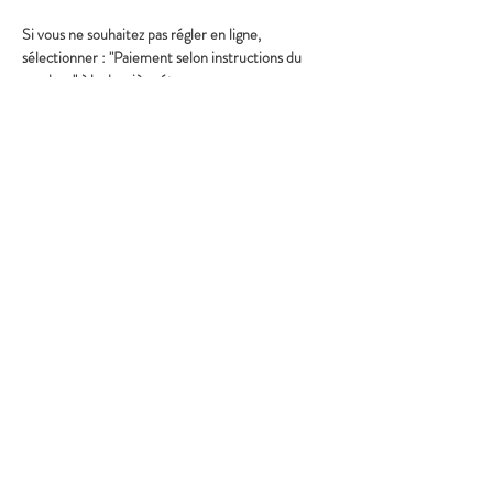
Si vous ne souhaitez pas régler en ligne, 
sélectionner : "Paiement selon instructions du 
vendeur" à la dernière étape.
Partager cet événement
© 2025 Marion Boucher.
Graphisme : Lisa Mandereau.
Photos : Antoine Thiébaut, Paul
Humbert, France Jolivet, Rémi
Portier
Vidéos : Antoine Thiébaut
Mentions légales