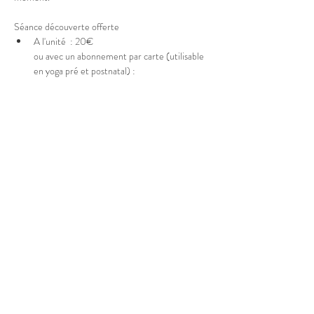
Séance découverte offerte 
A l'unité  : 20€
ou avec un abonnement par carte (utilisable 
en yoga pré et postnatal) : 
Afficher plus
Partager cet événement
© 2025 Marion Boucher.
Graphisme : Lisa Mandereau.
Photos : Antoine Thiébaut, Paul
Humbert, France Jolivet, Rémi