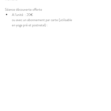
Séance découverte offerte 
A l'unité  : 20€
ou avec un abonnement par carte (utilisable 
en yoga pré et postnatal) : 
Afficher plus
Partager cet événement
© 2025 Marion Boucher.
Graphisme : Lisa Mandereau.
Photos : Antoine Thiébaut, Paul
Humbert, France Jolivet, Rémi