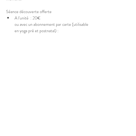
Séance découverte offerte 
A l'unité  : 20€
ou avec un abonnement par carte (utilisable 
en yoga pré et postnatal) : 
Afficher plus
Partager cet événement
© 2025 Marion Boucher.
Graphisme : Lisa Mandereau.
Photos : Antoine Thiébaut, Paul
Humbert, France Jolivet, Rémi