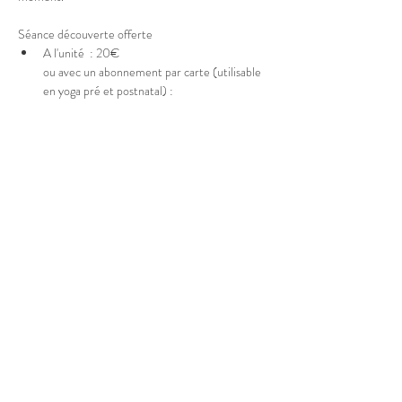
Séance découverte offerte 
A l'unité  : 20€
ou avec un abonnement par carte (utilisable 
en yoga pré et postnatal) : 
Afficher plus
Partager cet événement
© 2025 Marion Boucher.
Graphisme : Lisa Mandereau.
Photos : Antoine Thiébaut, Paul
Humbert, France Jolivet, Rémi