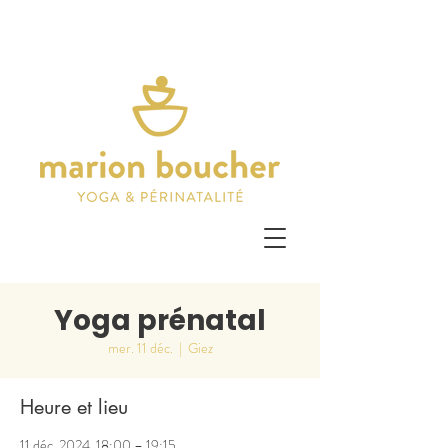
Yoga prénatal
mer. 11 déc.
  |  
Giez
Heure et lieu
11 déc. 2024, 18:00 – 19:15