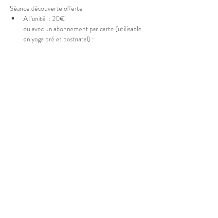
Séance découverte offerte
A l'unité  : 20€
ou avec un abonnement par carte (utilisable 
en yoga pré et postnatal) : 
Afficher plus
Partager cet événement
© 2025 Marion Boucher.
Graphisme : Lisa Mandereau.
Photos : Antoine Thiébaut, Paul
Humbert, France Jolivet, Rémi
Portier
Vidéos : Antoine Thiébaut