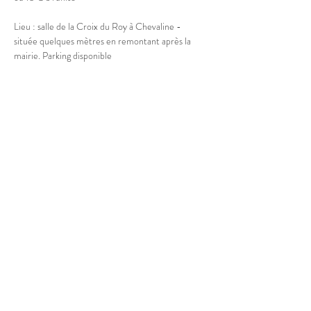
Lieu : salle de la Croix du Roy à Chevaline - 
située quelques mètres en remontant après la 
mairie. Parking disponible
Afficher plus
Partager cet événement
© 2025 Marion Boucher.
Graphisme : Lisa Mandereau.
Photos : Antoine Thiébaut, Paul
Humbert, France Jolivet, Rémi