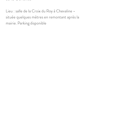
Lieu : salle de la Croix du Roy à Chevaline - 
située quelques mètres en remontant après la 
mairie. Parking disponible
Afficher plus
Partager cet événement
© 2025 Marion Boucher.
Graphisme : Lisa Mandereau.
Photos : Antoine Thiébaut, Paul
Humbert, France Jolivet, Rémi