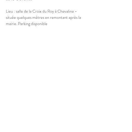
Lieu : salle de la Croix du Roy à Chevaline - 
située quelques mètres en remontant après la 
mairie. Parking disponible
Afficher plus
Partager cet événement
© 2025 Marion Boucher.
Graphisme : Lisa Mandereau.
Photos : Antoine Thiébaut, Paul
Humbert, France Jolivet, Rémi