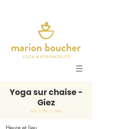
Yoga sur chaise -
Giez
ven. 12 févr.
  |  
Giez
Heure et lieu