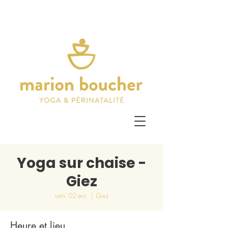
Yoga sur chaise -
Giez
ven. 02 avr.
  |  
Giez
Heure et lieu