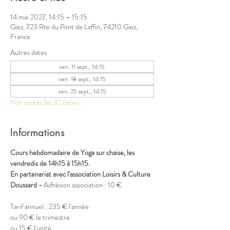
14 mai 2027, 14:15 – 15:15
Giez, 723 Rte du Pont de Laffin, 74210 Giez,
France
Autres dates
ven. 11 sept., 14:15
ven. 18 sept., 14:15
ven. 25 sept., 14:15
Voir toutes les 32 dates
Informations
Cours hebdomadaire de Yoga sur chaise, les 
vendredis de 14h15 à 15h15.
En partenariat avec l'association Loisirs & Culture 
Doussard - 
Adhésion association : 10 €
Tarif annuel : 235 € l'année
ou 90 € le trimestre
ou 15 € l'unité 