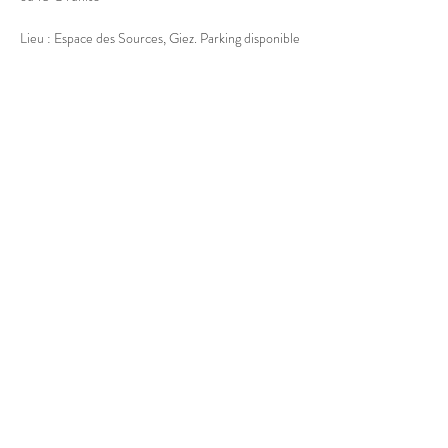
Lieu : Espace des Sources, Giez. Parking disponible
Afficher plus
Partager cet événement
© 2025 Marion Boucher.
Graphisme : Lisa Mandereau.
Photos : Antoine Thiébaut, Paul
Humbert, France Jolivet, Rémi
Portier
Vidéos : Antoine Thiébaut
Mentions légales