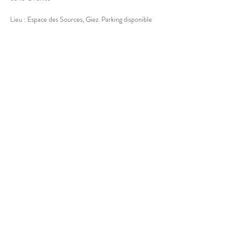
Lieu : Espace des Sources, Giez. Parking disponible
Afficher plus
Partager cet événement
© 2025 Marion Boucher.
Graphisme : Lisa Mandereau.
Photos : Antoine Thiébaut, Paul
Humbert, France Jolivet, Rémi
Portier
Vidéos : Antoine Thiébaut
Mentions légales